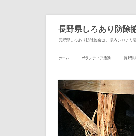
長野県しろあり防除
長野県しろあり防除協会は、県内シロアリ
ホーム
ボランティア活動
長野県