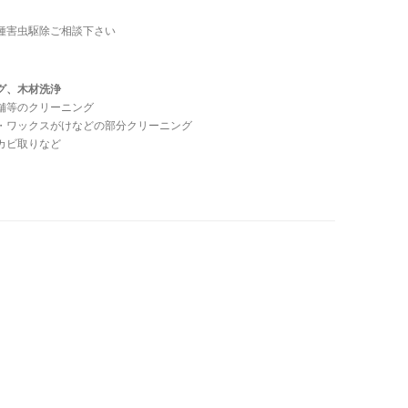
種害虫駆除ご相談下さい
グ、木材洗浄
舗等のクリーニング
・ワックスがけなどの部分クリーニング
カビ取りなど