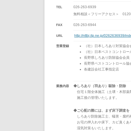
026-263-6939
TEL
無料相談＜フリーアクセス＞ 0120-6
026-263-6944
FAX
http://nttbj.itp.ne.jp/0262636939/ind
URL
（社）日本しろあり対策協会
営業登録
（社）日本ペストコントロー
長野県しろあり防除協会会員
長野県ペストコントロール協
各建設会社工事指定店
◆しろあり（羽あり）駆除・防除
業務内容
住宅１階全体施工（土壌・木部薬
施工後の管理いたします。
◆ご心配の際には、まず床下調査を
しろあり防除施工士、蟻害・腐朽
お宅の押入れや床下、カビ臭くあ
湿気対策もいたします。