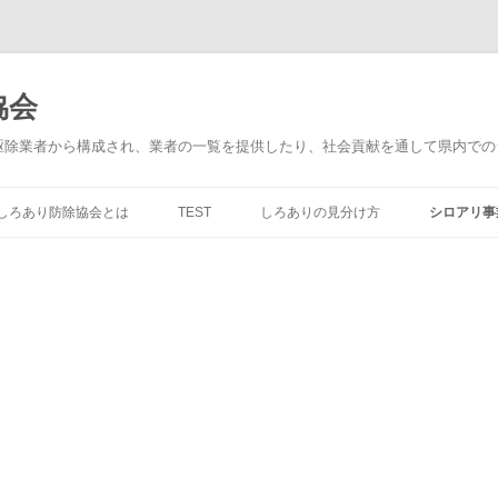
協会
駆除業者から構成され、業者の一覧を提供したり、社会貢献を通して県内での
コ
ン
しろあり防除協会とは
TEST
しろありの見分け方
シロアリ事
テ
ン
ツ
大吉消毒
へ
ス
キ
有限会社
ッ
プ
有限会社
株式会社
ナルコ薬
有限会社