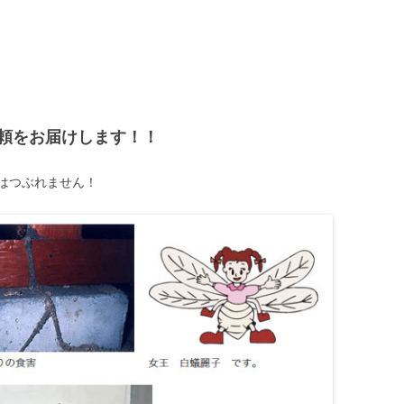
朝日サニ
飯田環境
有限会社
頼をお届けします！！
信州消毒
株式会社
はつぶれません！
メント
株式会社
須田消毒
信州消毒
株式会社
有限会社