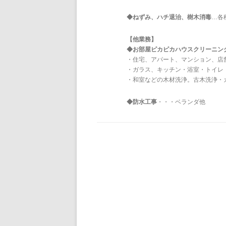
◆ねずみ、ハチ退治、樹木消毒
…各
【他業務】
◆お部屋ピカピカハウスクリーニン
・住宅、アパート、マンション、店
・ガラス、キッチン・浴室・トイレ
・和室などの木材洗浄。古木洗浄・
◆防水工事
・・・ベランダ他