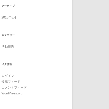
アーカイブ
ター株式会社
2015年5月
サービス
アリスエック
カテゴリー
有限会社
活動報告
アイ・ティー・エスマネジ
富士菱
メタ情報
ログイン
投稿フィード
消毒センター
コメントフィード
WordPress.org
テオリアランバーテック
千曲消毒