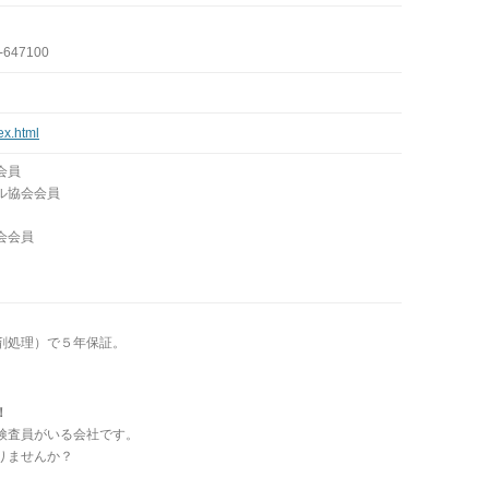
47100
ex.html
会員
ル協会会員
会会員
剤処理）で５年保証。
！
検査員がいる会社です。
りませんか？