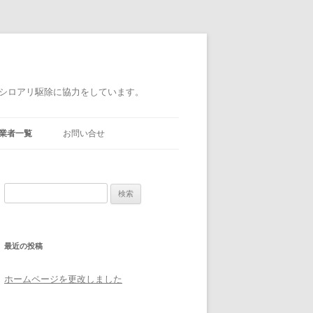
シロアリ駆除に協力をしています。
業者一覧
お問い合せ
検
東信消毒
索:
ＡＲＣ．
最近の投稿
アースクリーン
品株式会社
ホームページを更改しました
第一環境サービス