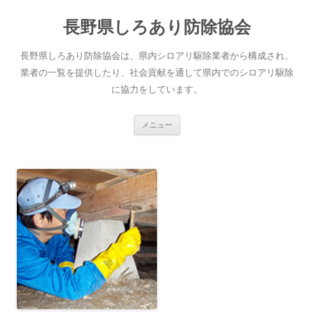
長野県しろあり防除協会
長野県しろあり防除協会は、県内シロアリ駆除業者から構成され、
業者の一覧を提供したり、社会貢献を通して県内でのシロアリ駆除
に協力をしています。
コ
メニュー
ン
テ
ン
ツ
へ
ス
キ
ッ
プ