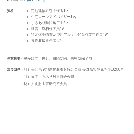
info@fujibishi.jp
Eメール
宅地建物取引主任者1名
資格
住宅ローンアドバイザー1名
しろあり防除施工士2名
蟻害・腐朽検査員1名
特定化学物質及び四アルキル鉛等作業主任者1名
毒物取扱責任者1名
不動産販売・仲介、白蟻防除、害虫防除全般
事業概要
（社）長野県宅地建物取引業協会会員 長野県知事免許 第3206号
加盟団体
（社）日本しろあり対策協会会員
（財）文化財虫害研究所会員